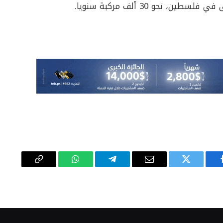
 نحو 30 ألف مركبة سنويا.
يسبوك
تويتر
البريد
تيلقرام
واتساب
Copy
الإلكتروني
Link