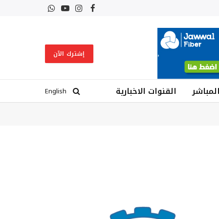
فيسبوك
الانستغرام
يوتيوب
واتساب
إشترك الآن
المباشر
القنوات الاخبارية
English