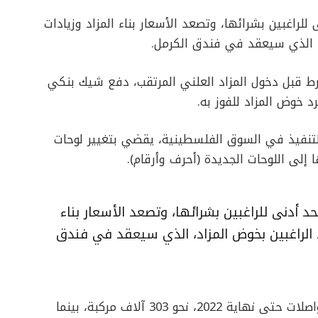
لف شيكل كحد أدنى للراغبين بشرائها، وتصعد الأسعار بناء المزاد وزيادات
د، الذي سيعقد في فندق الكرمل.
رط قبل دخول المزاد العلني المرتقب، دفع شيك بنكي
 دخل قرار جديد حيز التنفيذ في السوق الفلسطينية، يقضي بتغيير لوحات
 إلى اللوحات الجديدة (أحرف وأرقام).
ت 150 ألف شيكل كحد أدنى للراغبين بشرائها، وتصعد الأسعار بناء
اد الراغبين بخوض المزاد، الذي سيعقد في فندق
وبلغ عدد المركبات المرخصة لدى وزارة النقل والمواصلات حتى نهاية 2022، نحو 303 آلاف مركبة، بينما