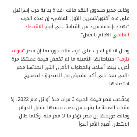
وكانت مدير صندوق النقد قالت -غداة بداية حرب إسرائيل
على غزة أكتوبر/تشرين الأول الماضي- إن هذه الحرب
“تهدد بإضافة مزيد من القتامة على أفق
الاقتصاد
العالمي
الغائم بالفعل”.
وقبل اندلاع الحرب على غزة، قالت جورجيفا إن مصر “
سوف
تنزف
” احتياطاتها الثمينة ما لم تخفض قيمة عملتها مرة
أخرى، بينما أشادت بالخطوات الأخرى التي اتخذتها مصر
-التي تعد ثاني أكبر مقترض من الصندوق- لتصحيح
اقتصادها.
وخفّضت مصر قيمة الجنيه 3 مرات منذ أوائل عام 2022، إذ
فقدت العملة ما يقرب من نصف قيمتها مقابل الدولار.
وقالت جورجيفا إن مصر تؤخر ما لا مفر منه، وكلما طال
الانتظار، أصبح الأمر أسوأ.