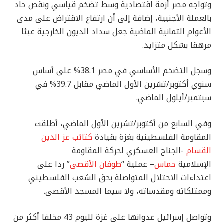
وتواجه مصر أزمة اقتصادية وسط تضخم قياسي ونقص حاد
بالعملة الأجنبية، إضافة إلى أن ارتفاع الاقتراض على مدى
الأعوام الثمانية الماضية جعل سداد الديون الخارجية عبئا
مرهقا بشكل متزايد.
وسجل التضخم الأساسي في مصر 38.1% على أساس
سنوي أكتوبر/تشرين الأول الماضي مقابل 39.7% في
سبتمبر/أيلول الماضي.
وفي السابع من أكتوبر/تشرين الأول الماضي، أطلقت
المقاومة الفلسطينية بغزة بقيادة
كتائب عز الدين
القسام
-الجناح العسكري لحركة المقاومة
الإسلامية
حماس
– عملية “
طوفان الأقصى
” ردا على
اعتداءات الاحتلال المتواصلة بحق الشعب الفلسطيني
وممتلكاته ومقدساته، ولا سيما المسجد الأقصى.
وتواصل إسرائيل عدوانها على غزة لليوم 43 مخلفا أكثر من