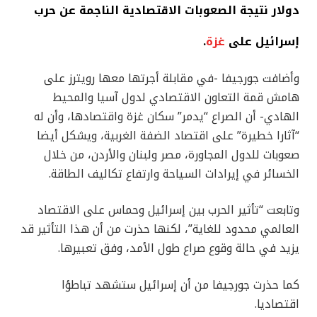
دولار نتيجة الصعوبات الاقتصادية الناجمة عن حرب
إسرائيل على
غزة
.
وأضافت جورجيفا -في مقابلة أجرتها معها رويترز على
هامش قمة التعاون الاقتصادي لدول آسيا والمحيط
الهادي- أن الصراع “يدمر” سكان غزة واقتصادها، وأن له
“آثارا خطيرة” على اقتصاد الضفة الغربية، ويشكل أيضا
صعوبات للدول المجاورة، مصر ولبنان والأردن، من خلال
الخسائر في إيرادات السياحة وارتفاع تكاليف الطاقة.
وتابعت “تأثير الحرب بين إسرائيل وحماس على الاقتصاد
العالمي محدود للغاية”، لكنها حذرت من أن هذا التأثير قد
يزيد في حالة وقوع صراع طول الأمد، وفق تعبيرها.
كما حذرت جورجيفا من أن إسرائيل ستشهد تباطؤا
اقتصاديا.