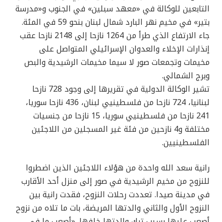
التابعين للوكالة في «معهد سبلين» في الجنوب و«مدرسة
بتير» في مخيم نهر البارد شمال لبنان بنحو 59 في المئة.
جاء الارتفاع الذي طرأ من 1264 نازحا إلى 2148 نازحا عقب
إنذارات الإخلاء والعدوان الإسرائيلي المتواصل على
مخيمات وتجمعات صور لا سيما مخيمات الرشيدية والبص
وبرج الشمالي.
تشير الوكالة الدولية في تقريرها إلى وجود 728 نازحا
لبنانيا، 724 نازحا من فلسطينيي لبنان، 436 نازحا سوريا،
241 نازحا من فلسطينيي سوريا، 15 نازحا من جنسيات
مختلفة و4 نازحين من فئة غير المسجلين من اللاجئين
الفلسطينيين.
رانية سعد الله واحدة من هؤلاء اللاجئين الذين اضطروا
للنزوح من مخيم الرشيدية في صور إلى منزل أحد الأقارب
في مدينة صيدا. تعددت رحلات النزوح، فقدت رانية بين
النزوح الأول والثاني والدتها المريضة، بات ما تلاه من نزوح
أصعب عليها بسبب ترك والدتها خلفها. «أصعب ما في