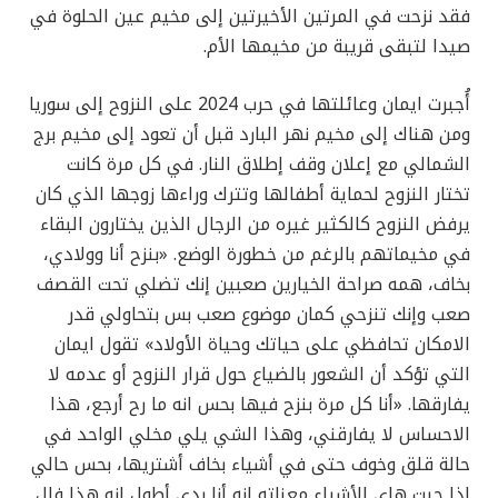
فقد نزحت في المرتين الأخيرتين إلى مخيم عين الحلوة في
صيدا لتبقى قريبة من مخيمها الأم.
أُجبرت ايمان وعائلتها في حرب 2024 على النزوح إلى سوريا
ومن هناك إلى مخيم نهر البارد قبل أن تعود إلى مخيم برج
الشمالي مع إعلان وقف إطلاق النار. في كل مرة كانت
تختار النزوح لحماية أطفالها وتترك وراءها زوجها الذي كان
يرفض النزوح كالكثير غيره من الرجال الذين يختارون البقاء
في مخيماتهم بالرغم من خطورة الوضع. «بنزح أنا وولادي،
بخاف، همه صراحة الخيارين صعبين إنك تضلي تحت القصف
صعب وإنك تنزحي كمان موضوع صعب بس بتحاولي قدر
الامكان تحافظي على حياتك وحياة الأولاد» تقول ايمان
التي تؤكد أن الشعور بالضياع حول قرار النزوح أو عدمه لا
يفارقها. «أنا كل مرة بنزح فيها بحس انه ما رح أرجع، هذا
الاحساس لا يفارقني، وهذا الشي يلي مخلي الواحد في
حالة قلق وخوف حتى في أشياء بخاف أشتريها، بحس حالي
إذا جبت هاي الأشياء معناته انه أنا بدي أطول انه هذا فال