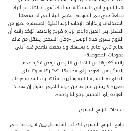
هذا النزوح أني حاسة كأنه عم أترك أمي لحالها، عم أترك
قطعة مني في الجنوب»، تشرح رانية التي لم تمنعها
الاعتداءات وإنذارات الإخلاء الإسرائيلية المستمرة لصور من
التسلل بين الحين والآخر لزيارة ضريح والدتها. تؤكد رانية أن
النزوح يسرق حياة الإنسان «وكأن الشخص ينتقل من عالم
لعالم تاني، عالم لا يشبهك ولا يخصك تنعدم فيه أدنى
مقومات الخصوصية».
رانية كغيرها من اللاجئين النازحين ترفض فكرة عدم
التمكن من العودة إلى مخيمها، تعتبرها «موتا على
البطيء» بالنسبة لرانية وكثيرين مثلها بات المخيم «وطن
صغير» لا يمكن اجتزاءه من حياة اللاجئ، تقول إن «مجرد
العودة إلى المخيم ترجع لنا روحنا».
محطات النزوح القسري
واقع النزوح القسري للاجئين الفلسطينيين لا يقتصر على