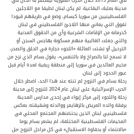
في العام 2013 خلال الحرب السورية ليستقر به الحال في
مدينة بعلبك البقاعية. لم يكن لبنان لطيفا مع اللاجئين
الفلسطينيين من سوريا كبسام، وضع في طريقهم قيودا
تفوق التي يعاني منها اللاجئ الفلسطيني في لبنان
كحرمانه من الإقامات الشرعية وأي من الحقوق المدنية
والتي جعلت الغالبية منهم مسكونة بهاجس السجن أو
الترحيل أو تشتت العائلة «اللجوء حجارة في الحلق والصدر،
لا تسمح لنا بالصراخ ولا بالتنفس»، يقول بسام الذي نزح من
مخيم العائدين في سوريا إلى منطقة ريفية لعدة أيام قبل
عبور الحدود إلى لبنان.
رحلة بسام في النزوح لم تنته عند هذا الحد، اضطر خلال
الحرب الإسرائيلية على لبنان عام 2024 للنزوح إلى مدينة
زحلة واللجوء إلى مركز إيواء في إحدى مدارس المدينة
برفقة والده المريض بالزهايمر ووالدته وشقيقته. بعكس
فلسطينيي لبنان الذين يحتضنهم المجتمع المحلي في
المخيمات الفلسطينية المختلفة، لم يشعر بسام يوما
«بالانتماء أو بحفاوة الاستقبال» في كل مراحل النزوح «بل