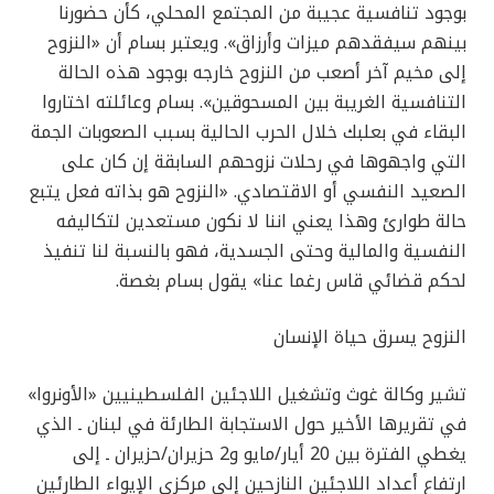
بوجود تنافسية عجيبة من المجتمع المحلي، كأن حضورنا
بينهم سيفقدهم ميزات وأرزاق». ويعتبر بسام أن «النزوح
إلى مخيم آخر أصعب من النزوح خارجه بوجود هذه الحالة
التنافسية الغريبة بين المسحوقين». بسام وعائلته اختاروا
البقاء في بعلبك خلال الحرب الحالية بسبب الصعوبات الجمة
التي واجهوها في رحلات نزوحهم السابقة إن كان على
الصعيد النفسي أو الاقتصادي. «النزوح هو بذاته فعل يتبع
حالة طوارئ وهذا يعني اننا لا نكون مستعدين لتكاليفه
النفسية والمالية وحتى الجسدية، فهو بالنسبة لنا تنفيذ
لحكم قضائي قاس رغما عنا» يقول بسام بغصة.
النزوح يسرق حياة الإنسان
تشير وكالة غوث وتشغيل اللاجئين الفلسطينيين «الأونروا»
في تقريرها الأخير حول الاستجابة الطارئة في لبنان ـ الذي
يغطي الفترة بين 20 أيار/مايو و2 حزيران/حزيران ـ إلى
ارتفاع أعداد اللاجئين النازحين إلى مركزي الإيواء الطارئين