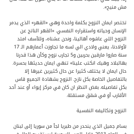
مش منيح».
تختصر ايمان النزوح بكلمة واحدة وهي «القهر» الذي يدمر
الإنسان وحياته واستقراره النفسي. «القهر الناتج عن
النزوح اللي عاشوه أهالينا، ونحن عشناه، وللأسف امتد
لأولادنا، يعني ولادي الي لسه ما تجاوزت أعمارهم الـ 17
سنة صاروا مارقين بحربين و5 تجارب نزوح وكأن هذا قدرنا
بهالبلاد وهيك انكتب علينا» تنهي ايمان حديثها بحسرة.
حال ايمان لا يختلف كثيرا عن حال كثيرين غيرها إلا
بالتفاصيل الخاصة بكل نازح. النزوح بشهادة الجميع قاس
بكل تفاصيله. بغض النظر ان كان في مركز إيواء أو عند أحد
الأقارب أو في شقق مستقلة.
النزوح وتكاليفه النفسية
بسام جميل الذي ينحدر من طبريا لجأ من سوريا إلى لبنان