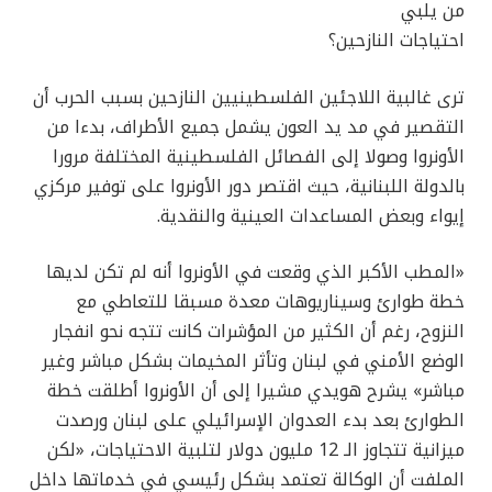
من يلبي
احتياجات النازحين؟
ترى غالبية اللاجئين الفلسطينيين النازحين بسبب الحرب أن
التقصير في مد يد العون يشمل جميع الأطراف، بدءا من
الأونروا وصولا إلى الفصائل الفلسطينية المختلفة مرورا
بالدولة اللبنانية، حيث اقتصر دور الأونروا على توفير مركزي
إيواء وبعض المساعدات العينية والنقدية.
«المطب الأكبر الذي وقعت في الأونروا أنه لم تكن لديها
خطة طوارئ وسيناريوهات معدة مسبقا للتعاطي مع
النزوح، رغم أن الكثير من المؤشرات كانت تتجه نحو انفجار
الوضع الأمني في لبنان وتأثر المخيمات بشكل مباشر وغير
مباشر» يشرح هويدي مشيرا إلى أن الأونروا أطلقت خطة
الطوارئ بعد بدء العدوان الإسرائيلي على لبنان ورصدت
ميزانية تتجاوز الـ 12 مليون دولار لتلبية الاحتياجات، «لكن
الملفت أن الوكالة تعتمد بشكل رئيسي في خدماتها داخل