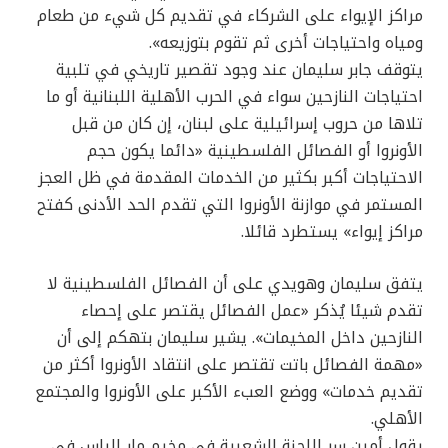
مراكز الإيواء على الشركاء في تقديم كل شيء من طعام
ومياه واحتياجات أخرى ثم تقوم بتوزيعه».
يتوقف جابر سليمان عند وجود تقصير تاريخي في تلبية
احتياجات النازحين سواء في الحرب الأهلية اللبنانية أو ما
تلاها من حروب إسرائيلية على لبنان، إن كان من قبل
الأونروا أو الفصائل الفلسطينية «دائما يكون حجم
الاحتياجات أكبر بكثير من الخدمات المقدمة في ظل العجز
المستمر في موازنة الأونروا التي تقدم الحد الأدنى كفتح
مراكز إيواء» يستطرد قائلا.
يتفق سليمان وهويدي على أن الفصائل الفلسطينية لا
تقدم شيئا يُذكر «عمل الفصائل يقتصر على إحصاء
النازحين داخل المخيمات». يشير سليمان بتهكم إلى أن
«مهمة الفصائل باتت تقتصر على انتقاد الأونروا أكثر من
تقديم خدمات» ووضع العبء الأكبر على الأونروا والمجتمع
الأهلي.
يقول أمين سر اللجنة الشعبية في مخيم مار الياس في