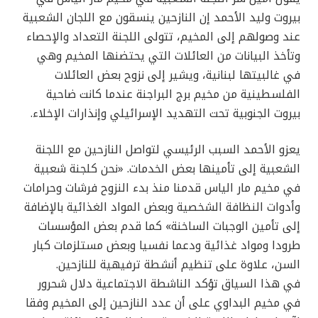
بيروت وليد الأحمد إن النازحين ينسقون مع اللجان الشعبية
عند وصولهم إلى المخيم، تتولى اللجنة التعداد والإحصاء
وتأخذ البيانات من العائلات التي يحتضنها المخيم وهي
في غالبيتها لبنانية، ويشير إلى نزوح بعض العائلات
الفلسطينية من مخيم برج البراجنة عندما كانت ضاحية
بيروت الجنوبية تحت التهديد الإسرائيلي وإنذارات الإخلاء.
يعزو الأحمد السبب الرئيسي لتواصل النازحين مع اللجنة
الشعبية إلى تأمينها بعض الخدمات. «نحن كلجنة شعبية
في مخيم مار الياس قدمنا منذ بدء النزوح فرشات وحرامات
وأدوات النظافة الشخصية وبعض المواد الغذائية بالإضافة
إلى تأمين الوجبات الساخنة» كما قدم بعض المؤسسات
طرودا ومواد غذائية ودعما نفسيا وبعض مستلزمات كبار
السن، علاوة على تنظيم أنشطة ترفيهية للنازحين.
في هذا السياق تؤكد الناشطة الاجتماعية دلال شحرور
في مخيم البداوي على أن عدد النازحين إلى المخيم وفقا