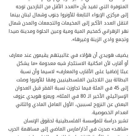
المتوفرة التي تفيد بأن «العدد الأقل من النازحين توجه
إلى مركزي الإيواء التابعة للأونروا جنوب وشمال لبنان بينما
انتقل العدد الأكبر إلى المخيمات والتجمعات والمدن شمال
نهر الزهراني كمخيم المية ومية وعين الحلوة ومدينة صيدا
وتجمع وادي الزينة وغيرها».
يضيف هويدي أن هؤلاء في غالبيتهم يقيمون عند معارف
أو أقارب لأن امكانية الاستئجار شبه معدومة «ما يشكل
عبئا إضافيا على الأقارب والمعارف» لاسيما وأن نسبة
البطالة بين اللاجئين الفلسطينيين وفقا للأونروا وصلت
إلى 45 في المئة فيما تجاوزت نسبة الفقر قبل العدوان
الإسرائيلي الأخير الـ 80 في المئة». ويعزو هويدي عزوف
البعض عن النزوح لسببين، الأول العامل المادي والثاني
انعدام الخصوصية.
تشير دراسة للمؤسسة الفلسطينية لحقوق الإنسان
«شاهد» صدرت في آذار/مارس الماضي إلى مساهمة الحرب