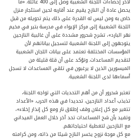
لآخر إحصاءات اللجنة الشعبية وصل إلى 400 عائلة. «ما
يحصل عادة أن النازح يقيم عند أقاربه لحين استئجار منزل
خاص به ومن ليس له القدرة على ذلك يتم تحويله من قبل
اللجنة الشعبية إلى مركز الإيواء في مدرسة بتير في مخيم
نهر البارد»، تشرح شحرور مشددة على أن غالبية النازحين
يتوجهون إلى اللجنة الشعبية لتسجيل بياناتهم لأن
المؤسسات المختلفة تعتمد على بيانات اللجان الشعبية
لتقديم المساعدات. وتؤكد على أن قلة قليلة من
الميسورين الذين لا يرغبون في تلقي المساعدات لا تسجل
أسماءها لدى اللجنة الشعبية.
تعتبر شحرور أن من أهم التحديات التي تواجه اللجنة،
تذبذب أعداد النازحين، تحديدا في هذه الحرب. «الأعداد
تتغير مع كل إعلان وقف إطلاق نار ومع كل إنذار إخلاء»،
وتفيد بأن شح المساعدات تحد آخر خلال العمل الميداني
مع النازحين لتغطية احتياجاتهم.
مع كل موجة نزوح يخسر النازح شيئا من ذاته، ومن كرامته