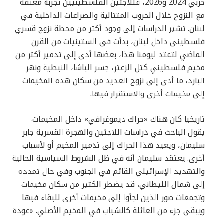
حربي 2024 و2026، فللاجئين الفلسطينيين تجربة معتقة
مع النزوح خلال الحروب المتتالية والصراعات الداخلية في
لبنان. تشير الدراسات إلى وجود أكثر من محطة نزوح قسري
فلسطيني داخل لبنان، بدأت في الستينيات من القرن
الماضي لتمتد ليومنا هذا، بعضها أدى إلى تدمير أكثر من
مخيم فلسطيني كتل الزعتر، جسر الباشا، النبطية ونهر
البارد، ما أدى إلى نزوح العديد من سكان هذه المخيمات
إلى مخيمات أخرى والاستقرار فيها.
تاريخيا كان هناك «حراك ديموغرافي» داخل المخيمات،
يقول الباحث في دراسات اللاجئين والهجرة القسرية جابر
سليمان، ويعيد هذا الحراك إلى تدمير المخيم أو لأسباب
أخرى. يعتقد سليمان أنه في ظل الشروط السياسية الحالية
والتهديد الإسرائيلي القائم في الجنوب وفي حال تمدده
إلى شمال الليطاني، قد يضطر الكثير من سكان مخيمات
وتجمعات صور الذين لجأوا إلى مخيمات أخرى للبقاء فيها
ويبقى جزء من العائلة كالشباب في المخيم الأصلي. «عودة