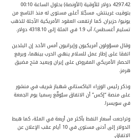
4297.42 دولار للأوقية (الأونصة) بحلول الساعة 00:10
بتوقيت غرينتش، مسجّلا أعلى مستوى له منذ التاسع من
يونيو/ حزيران. كما ارتفعت العقود الأمريكية الآجلة للذهب
تسليم أغسطس/ آب 1.9 في المئة إلى 4318.10 دولار.
وقال مسؤولون أمريكيون وإيرانيون أمس الأحد إن البلدين
اتفقا على إطار عمل للسلام ينهي الحرب بينهما، ويرفع
الحصار الأمريكي المفروض على إيران ويعيد فتح مضيق
هرمز.
وذكر رئيس الوزراء الباكستاني شهباز شريف في منشور
على منصة “إكس” أن الاتفاق سيُوقّع رسميا يوم الجمعة
في سويسرا.
وتراجعت أسعار النفط بأكثر من أربعة في المئة، كما هبط
الدولار إلى أدنى مستوى في 10 أيام عقب الإعلان عن
الاتفاق.