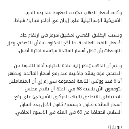
وكانت ‌أسعار الذهب تعرّضت لضغوط منذ بدء الحرب
الأمريكية الإسرائيلية على إيران في أواخر ‌فبراير/ شباط.
وتسبب الإغلاق الفعلي لمضيق هرمز في ارتفاع حاد
لأسعار النفط العالمية، ما أجّج المخاوف بشأن التضخم، وعزز
التوقعات بأن ‌تظل أسعار الفائدة مرتفعة لفترة أطول.
ورغم أن الذهب يُنظر إليه عادة باعتباره أداة للتحوط من
التضخم، فإنه يفقد جاذبيته عند رفع أسعار الفائدة. وتظهر
أداة فيد ووتش التابعة لمجموعة سي.إم.إي أن المتعاملين
يتوقعون الآن بنسبة 68 في المئة أن يقدم مجلس
الاحتياطي الاتحادي (البنك المركزي الأمريكي) على رفع
أسعار الفائدة بحلول ديسمبر/ كانون الأول بعد اتفاق
السلام، انخفاضا من 69 في المئة في الأسبوع الماضي.
(رويترز)