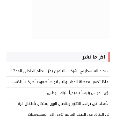
اخر ما نشر
الاتحاد الفلسطيني لشركات التأمين يقرّ النظام الداخلي المحدَّث
لماذا تضمن معضلة الدولار والين اتجاهاً صعودياً هيكلياً للذهب
لؤي الحواش رئيساً تنفيذياً للبنك الوطني
الأعداد في تزايد.. التقزم ونقصان الوزن يفتكان بأطفال غزة
كل الطرق في الضفة الغربية تؤدي إلى المستوطنات