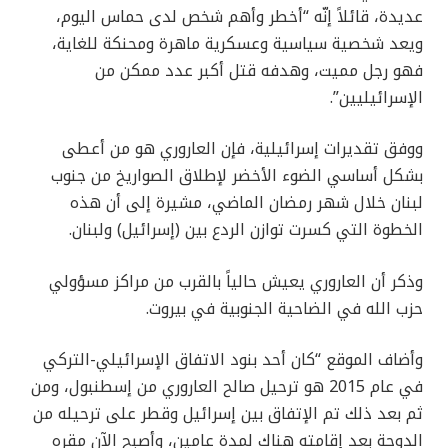
عديدة، قائلاً إنّه “أخطر وأهم شخص لدى حماس اليوم،
ويعد شخصية سياسية وعسكرية ماهرة ومحنكة للغاية،
فهو رجل مميت، وهدفه قتل أكبر عدد ممكن من
الإسرائيليين”.
ووفق تقديرات إسرائيلية، فإن العاروري هو من أعطى
بشكل أساسي الضوء الأخضر لإطلاق الصواريخ من جنوب
لبنان خلال شهر رمضان الماضي، مشيرة إلى أن هذه
الخطوة التي كسرت توازن الردع بين (إسرائيل) ولبنان.
وذكر أن العاروري يعيش حالياً بالقرب من مراكز مسؤولي
حزب الله في الضاحية الجنوبية في بيروت.
وأضاف الموقع “كان أحد بنود الاتفاق الإسرائيلي-التركي
في عام 2015 هو ترحيل صالح العاروري من إسطنبول، ومن
ثم بعد ذلك تم الإتفاق بين إسرائيل وقطر على ترحيله من
الدوحة بعد إقامته هناك لمدة عامين، وأصبح الآن مقره