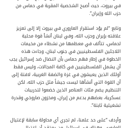
في بيروت، حيث أصبح الشخصية المقربة في حماس من
حزب الله وإيران”.
وتابع “لم يؤد استقرار العاروري في بيروت إلا إلى تعزيز
علاقته بإيران وحزب الله، وفي لبنان أنشأ قوة محلية
لحماس، تتألف في معظمها من نشطاء من مخيمات
اللاجئين الفلسطينيين في جنوب لبنان، وجاءت هذه
الخطوة في إطار فهم حماس بأن النضال ضد إسرائيل يجب
أن يشمل الفلسطينيين في كافة المجالات، وليس فقط
أولئك الذين يعيشون في غزة والضفة الغربية، لافتة إلى
أن القوة التي أنشأها ليست جيشاً مثل حزب الله، لكن
التنظيم يضم مئات العناصر الذين خضعوا لتدريبات
عسكرية، بعضهم بدعم من إيران، ومخزون صاروخي وقدرة
تشغيلية ثابتة”.
وأردف “على حد علمنا، لم تجري أي محاولة سابقة لإغتيال
العاروري، وهناك في إسرائيل من يعتقد أن إغتيال