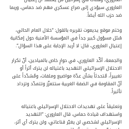
العاروري سيؤدي إلى صراع عسكري مهم ضد حماس، وربما
ضد حزب الله أيضاً.
وختم موقع يديعوت تقريره بالقول: “خلال العام الحالي،
سُئل مسؤول كبير جداً في المؤسسة الأمنية حول إمكانية
إغتيال العاروري، قال: لا أريد الإجابة على هذا السؤال”.
والجمعة، أكّد العاروري، في حوارٍ خاص بالميادين، أنّ تكرار
الاحتلال الإسرائيلي التهديد باغتياله لن يترك أثراً أو
تغييراً، مُتحدثاً بشأن عدّة مواضيع وملفات، ومُشدّداً على
أنّ المقاومة في الضفة الغربية ستتعزّز وتتمدّد وتزداد
تأثيراً.
وتعليقاً على تهديدات الاحتلال الإسرائيلي باغتياله
واستهداف قيادة حماس، قال العاروري: “التهديد
الإسرائيلي لشخصي لن يغيّر قناعاتي، ولن يترك أي أثر،