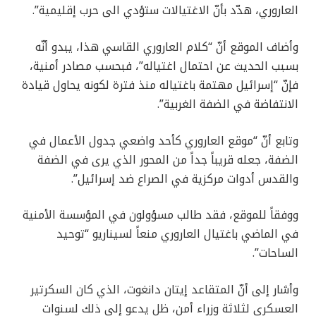
العاروري، هدّد بأنّ الاغتيالات ستؤدي الى حرب إقليمية”.
وأضاف الموقع أنّ “كلام العاروري القاسي هذا، يبدو أنّه
بسبب الحديث عن احتمال اغتياله”، فبحسب مصادر أمنية،
فإنّ “إسرائيل مهتمة باغتياله منذ فترة لكونه يحاول قيادة
الانتفاضة في الضفة الغربية”.
وتابع أنّ “موقع العاروري كأحد واضعي جدول الأعمال في
الضفة، جعله قريباً جداً من المحور الذي يرى في الضفة
والقدس أدوات مركزية في الصراع ضد إسرائيل”.
ووفقاً للموقع، فقد طالب مسؤولون في المؤسسة الأمنية ​​
في الماضي باغتيال العاروري منعاً لسيناريو “توحيد
الساحات”.
وأشار إلى أنّ المتقاعد إيتان دانغوت، الذي كان السكرتير
العسكري لثلاثة وزراء أمن، ظل يدعو إلى ذلك لسنوات