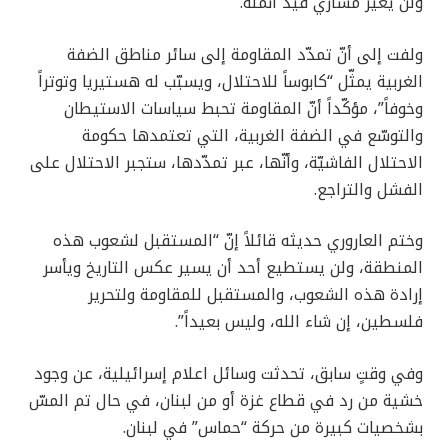
ولن يغيّر مساري قيد أنملة.
ولفت إلى أنّ تمدّد المقاومة إلى سائر مناطق الضفة
الغربية يمثّل “كابوساً للاحتلال، ويسبّب له هستيريا وتوتراً
وخوفاً”، مؤكّداً أنّ المقاومة تحبط سياسات الاستيطان
والتوسّع في الضفة الغربية، التي تعتمدها حكومة
الاحتلال الفاشيّة، وأنّها، عبر تمدّدها، ستجبر الاحتلال على
الفشل والتراجع.
وختم العاروري حديثه قائلاً إنّ “المستقبل لشعوب هذه
المنطقة، ولن يستطيع أحد أن يسير عكس التاريخ ويأسر
إرادة هذه الشعوب، والمستقبل للمقاومة ولتحرير
فلسطين، إن شاء الله، وليس بعيداً”.
وفي وقتٍ سابق، تحدثت وسائل اعلام إسرائيلية، عن وجود
خشية من رد في قطاع غزة أو من لبنان، في حال تم المسّ
بشخصيات كبيرة من حركة “حماس” في لبنان.