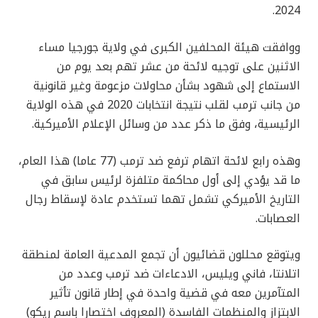
2024.
ووافقت هيئة المحلفين الكبرى في ولاية جورجيا مساء
الاثنين على توجيه لائحة من عشر تهم بعد يوم من
الاستماع إلى شهود بشأن محاولات مزعومة وغير قانونية
من جانب ترمب لقلب نتيجة انتخابات 2020 في هذه الولاية
الرئيسية، وفق ما ذكر عدد من وسائل الإعلام الأميركية.
وهذه رابع لائحة اتهام ترفع ضد ترمب (77 عاما) هذا العام،
ما قد يؤدي إلى أول محاكمة متلفزة لرئيس سابق في
التاريخ الأميركي تشمل تهما تستخدم عادة لإسقاط رجال
العصابات.
ويتوقع محللون قضائيون أن تجمع المدعية العامة لمنطقة
اتلانتا، فاني ويليس، الادعاءات ضد ترمب وعدد من
المتآمرين معه في قضية واحدة في إطار قانون تأثير
الابتزاز والمنظمات الفاسدة (المعروف اختصارا باسم ريكو)