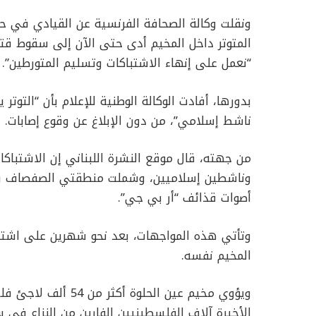
ونقلت وكالة الصحافة الفرنسية عن القيادي في حر
“نعمل على إنهاء الاشتباكات وتسليم المتورطين”.
بدورها، أفادت الوكالة الوطنية للإعلام بأن “التوت
ناشط إسلامي”، من دون الإبلاغ عن وقوع إصابات.
من جهته، قال موقع النشرة اللبناني إن الاشتباك
وناشطين إسلاميين، وشملت منطقتي الصفصاف وال
أصوات قذائف “أر بي جي”.
وتأتي هذه المواجهات، بعد نحو شهرين على اشت
المخيم نفسه.
ويؤوي مخيم عين الحل
الأخيرة آلاف الفلسطينيين الفارين من النزاع في سو