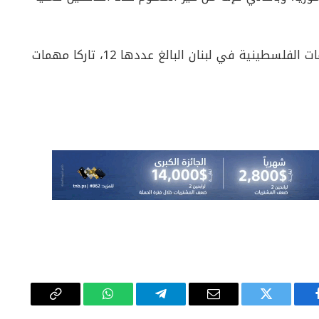
من الجدير ذكره أن الجيش اللبناني لا يدخل المخيمات الفلسطينية في لبنان البالغ عددها 12، تاركا مهمات
يسبوك
تويتر
البريد
تيلقرام
واتساب
Copy