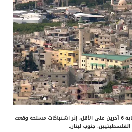
أفادت وسائل إعلام لبنانية بمقتل شخص وإصابة 6 آخرين على الأقل، إثر اشتباكات مسلحة وقعت
 الفلسطينيين، جنوب لبنان.