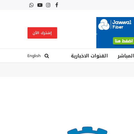
فيسبوك
الانستغرام
يوتيوب
واتساب
إشترك الآن
المباشر
القنوات الاخبارية
English