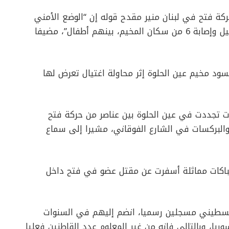
كة فتح في لبنان منير مقدح قوله إن “الوضع الأمني
المتوتر داخل المخيم أدى حتى الآن إلى سقوط قتيل وإصابة 6 من سكان المخيم، بينهم أطفال”، مضيفا
ر يسود مخيم عين الحلوة إثر محاولة اغتيال تعرض لها
ات تجددت في عين الحلوة بين عناصر من حركة فتح
بركسات في الشارع الفوقاني، مشيرا إلى سماع
باكات مماثلة أسفرت عن مقتل عضو في فتح داخل
وة أكثر من 54 ألف لاجئ فلسطيني مسجلين رسميا، انضم إليهم في السنوات
ريا، وبالتالي فإنه من غير المعلوم عدد القاطنين فعليا