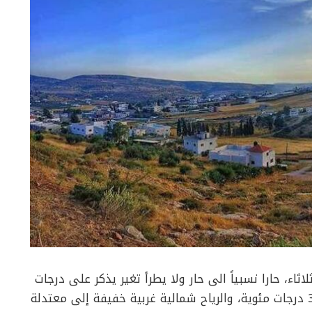
لاثاء، حارا نسبياً الى حار ولا يطرأ تغير يذكر على درجات
الحرارة بحيث تبقى أعلى من المعدل العام بحدود 3 درجات مئوية، والرياح شمالية غربية خفيفة إلى معتدلة