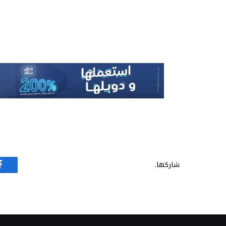
شاركها.
ف