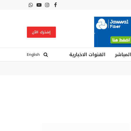
فيسبوك
الانستغرام
يوتيوب
واتساب
إشترك الآن
المباشر
القنوات الاخبارية
English