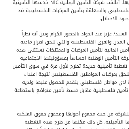
المحلية، وأعضاء مجلس إدارة الشركة وكبار موظفيها، أطلقت شركة التأمين الوطنية NIC خدمتها التأمينية
فلسطيني والمتعلقة بتأمين المركبات الفلسطينية ضد
نود الاحتلال.
يد/ عزيز عبد الجواد بالحضور الكرام وبين أنه نظراً
 المدن والقرى الفلسطينية والتي تلحق اضرار مادية
مين الحالية لتأمين المركبات والممتلكات تستثنى هذه
ركة التأمين الوطنية احساساً بمسؤوليتها الاجتماعية
تغطية تأمينية جديدة تطرح لأول مرة في سوق التأمين
لحق بمركبات المواطنين الفلسطينيين نتيجة اعتداء
ة لاي مواطن فلسطيني يتقدم للحصول عليها ولديه
كة تأمين فلسطينية مقابل قسط تأمين متواضع باستطاعة
ي للشركة من حيث مجموع أصولها ومجموع حقوق الملكية
ا التأمينية، كل ذلك مكنها من طرح هذه التغطية