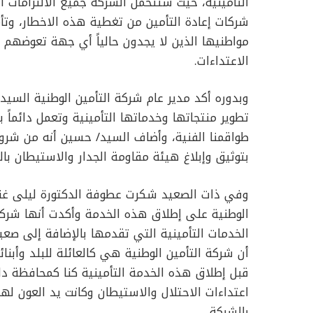
التأمينية، حيث ستتحمل الشركة جميع الالتزامات الما
شركات إعادة التأمين من تغطية هذه الاخطار، وتأ
مواطنيها الذين لا يجدون حالياً أي جهة تعوضهم 
الاعتداءات.
وبدوره أكد مدير عام شركة التأمين الوطنية السي
تطوير منتجاتها وخدماتها التأمينية وتعمل دائماً
طواقمنا الفنية، وأضاف السيد/ حسين أنه من شر
بتوثيق وإبلاغ هيئة مقاومة الجدار والاستيطان با
وفي ذات الصعيد شكرت عطوفة الدكتورة ليلى غنام
الوطنية على إطلاق هذه الخدمة وأكدت أنها شرك
الخدمات التأمينية التي تقدمها بالإضافة إلى صعي
أن شركة التأمين الوطنية هي كالعائلة للبلد وأبن
قبل إطلاق هذه الخدمة التأمينية كنا كمحافظة دائ
اعتداءات الاحتلال والاستيطان وكانت يد العون له
بالشركة.