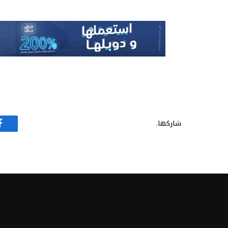
شاركها.
ف