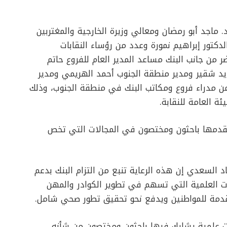
 ماجد أبو رمضان ومعالي وزيرة الخارجية والمغتربين
دكتور إبراهيم نمورة وعدد من رؤساء النقابات
من جانب البنك مساعد المدير العام للفروع حاتم
زايد شقير ومدير منطقة الجنوب أحمد الهريمي ومدير
من مدراء فروع ومكاتب البنك في منطقة الجنوب، وذلك
ة العامة للنقابة.
 يقدمها باحثون ومختصون في المجالات التي تخص
 السعدي إن هذه الرعاية تنبع من التزام البنك بدعم
ات العلمية التي تسهم في تطوير الكوادر والمهن
قدمة للمواطنين ويدفع نحو تحقيق تطور صحي شامل.
ت علمية يشارك فيها باحثون ومختصون من شأنه