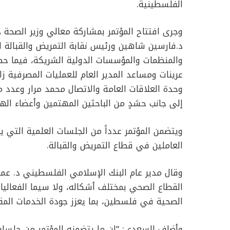
الفلسطينية.
وجرى افتتاح المؤتمر بمشاركة معالي وزير الصحة د.
د.فارسين شاهين ورئيس نقابة التمريض والقبالة ال
والمنظمات والمؤسسات الدولية الشريكة، فيما حضر 
عرينات ومساعد المدير العام للعمليات المصرفية 
وحدة العلاقات العامة والاتصال محمد مرار وعدد 
إلى جانب حشدٍ من الباحثين المهتمين وأعضاء الهيئ
ويتضمن المؤتمر عدداً من الجلسات العلمية التي
العاملين في قطاع التمريض والقبالة.
وقال مدير عام البنك الإسلامي الفلسطيني د. عماد
القطاع الصحي بمختلف أشكاله، ولا سيما الفعالي
الصحية في فلسطين، بما يعزز جودة الخدمات الم
وأضاف السعدي: “إن ما يتضمنه المؤتمر من جلسا