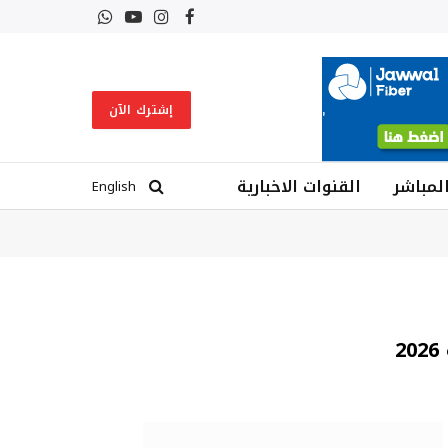
فيسبوك
الانستغرام
يوتيوب
واتساب
إشترك الآن
المباشر
القنوات الاخبارية
English