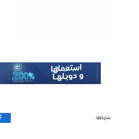
شاركها.
ف